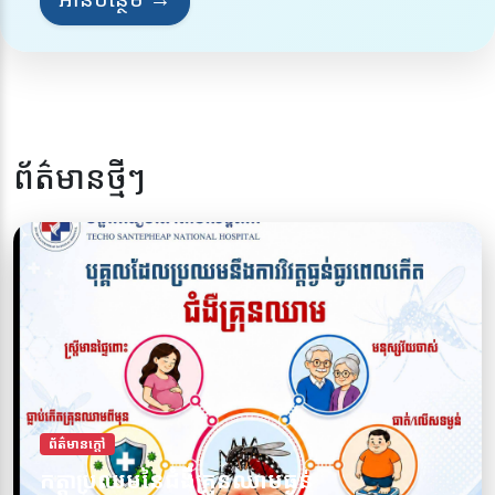
ព័ត៌មានថ្មីៗ
ព័ត៌មានក្តៅ
ការពារខ្លួនអ្នកពីជំងឺគ្រុនឈាម សូមចូលរួមទប់
ព័ត៌មានក្តៅ
កត្តាប្រឈមនៃជំងឺគ្រុនឈាមធ្ងន់
ស្កាត់ជំងឺគ្រុនឈាមទាំងអស់គ្នា!