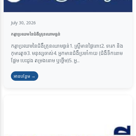
July 30, 2026
កត្តាប្រឈមនៃជំងឺគ្រុនឈាមធ្ងន់
កត្តាប្រឈមនៃជំងឺគ្រុនឈាមធ្ងន់1. ស្ត្រីមានផ្ទៃពោះ2. ទារក និង
កុមារតូច3. មនុស្សចាស់4. អ្នកមានជំងឺប្រចាំកាយ (ជំងឺទឹកនោម
ផ្អែម បេះដូង តម្រងនោម ឬថ្លើម)5. អ្ន...
អានបន្ថែម →