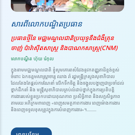
សារពីលោកបណ្ឌិតប្រធាន
ប្រធានថ្មីនៃ មជ្ឈមណ្ឌលជាតិប្រយុទ្ធនឹងជំងឺគ្រុន
ចាញ់ ប៉ារ៉ាស៊ីតសាស្ត្រ និងបាណកសាស្រ្ត(CNM)
លោកបណ្ឌិត ហ៊ុយ រ៉េកុល
ក្នុងនាមមជ្ឈមណ្ឌលជាតិ ខ្ញុំសូមគោរពសំដែងនូវកតញ្ញុតាដ៏ខ្ពង់ខ្ពស់
ចំពោះ ឯកឧត្តមសាស្ត្រាចារ្យ ឈាង រ៉ា រដ្ឋមន្ត្រីក្រសួងសុខាភិបាល
ដែលតែងតែផ្តល់ការណែនាំ លើកទឹកចិត្ត និងចង្អុលបង្ហាញជាប្រចាំដល់
ថ្នាក់ដឹកនាំ និង មន្ត្រីសុខាភិបាលគ្រប់លំដាប់ថ្នាក់ក្នុងការប្រតិបត្តិ
ការងាររបស់ខ្លួនប្រកបដោយគុណភាព ប្រសិទ្ធិភាព និងសក្កសិទ្ធភាព
តាមរយៈអភិក្រម៣ពេញ «ពេញសមត្ថភាពការងារ ពេញម៉ោងការងារ
និងពេញទទួលខុសត្រូវក្នុងការបំពេញការងារ»។........
អានបន្ថែម →