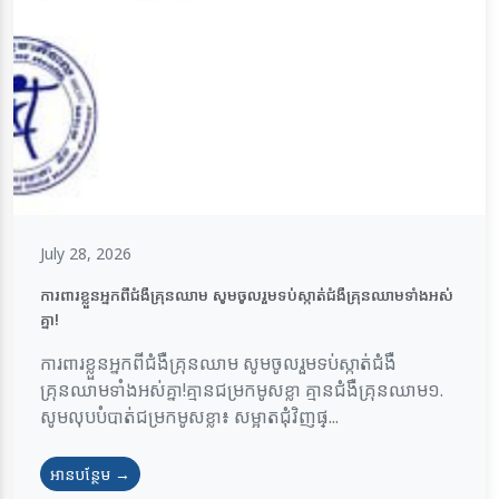
July 28, 2026
ការពារខ្លួនអ្នកពីជំងឺគ្រុនឈាម សូមចូលរួមទប់ស្កាត់ជំងឺគ្រុនឈាមទាំងអស់
គ្នា!
ការពារខ្លួនអ្នកពីជំងឺគ្រុនឈាម សូមចូលរួមទប់ស្កាត់ជំងឺ
គ្រុនឈាមទាំងអស់គ្នា!គ្មានជម្រកមូសខ្លា គ្មានជំងឺគ្រុនឈាម១.
សូមលុបបំបាត់ជម្រកមូសខ្លា៖ សម្អាតជុំវិញផ្...
អានបន្ថែម →