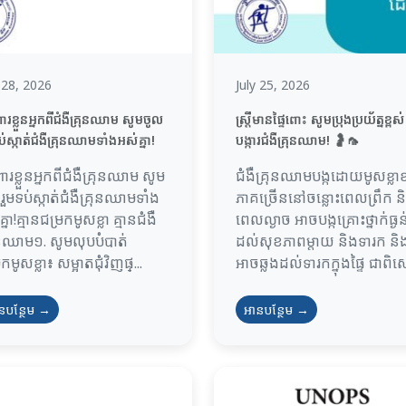
y 28, 2026
July 25, 2026
ារខ្លួនអ្នកពីជំងឺគ្រុនឈាម សូមចូល
ស្រ្តីមានផ្ទៃពោះ សូមប្រុងប្រយ័ត្នខ្ពស់
ប់ស្កាត់ជំងឺគ្រុនឈាមទាំងអស់គ្នា!
បង្ការជំងឺគ្រុនឈាម! 🤰🦟
ពារខ្លួនអ្នកពីជំងឺគ្រុនឈាម សូម
ជំងឺគ្រុនឈាមបង្កដោយមូសខ្លាខ
រួមទប់ស្កាត់ជំងឺគ្រុនឈាមទាំង
ភាគច្រើននៅចន្លោះពេលព្រឹក ន
្នា!គ្មានជម្រកមូសខ្លា គ្មានជំងឺ
ពេលល្ងាច អាចបង្កគ្រោះថ្នាក់ធ្ងន់
ុនឈាម១. សូមលុបបំបាត់
ដល់សុខភាពម្តាយ និងទារក និ
កមូសខ្លា៖ សម្អាតជុំវិញផ្...
អាចឆ្លងដល់ទារកក្នុងផ្ទៃ ជាពិសេ
នបន្ថែម →
អានបន្ថែម →