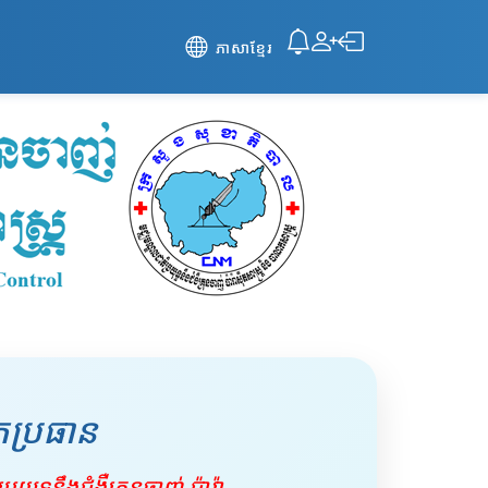
ភាសាខ្មែរ
ប្រធាន
រយុទ្ធនឹងជំងឺគ្រុនចាញ់ ប៉ារ៉ា