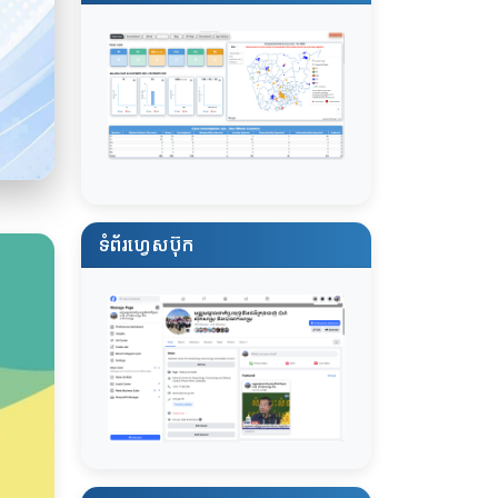
ទំព័រហ្វេសប៊ុក