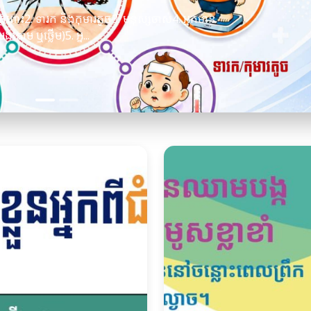
ផ្ទៃពោះ2. ទារក និងកុមារតូច3. មនុស្សចាស់4. អ្នកមាន
ងនោម ឬថ្លើម)5. អ្ន...