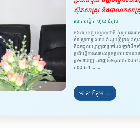
ស៊ីតសាស្ត្រ និងបាណកសាស្
លោកបណ្ឌិត ហ៊ុយ រ៉េកុល
ក្នុងនាមមជ្ឈមណ្ឌលជាតិ ខ្ញុំសូមគោរពស
សាស្ត្រាចារ្យ ឈាង រ៉ា រដ្ឋមន្ត្រីក្រ
និងចង្អុលបង្ហាញជាប្រចាំដល់ថ្នាក់ដឹកនាំ
ប្រតិបត្តិការងាររបស់ខ្លួនប្រកបដោយគ
ក្រម៣ពេញ «ពេញសមត្ថភាពការងារ ពេញ
ការងារ»។........
អានបន្ថែម →