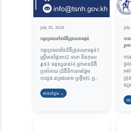
July 30, 2026
Jul
កត្តាប្រឈមនៃជំងឺគ្រុនឈាមធ្ងន់
ការព
រួមទ
កត្តាប្រឈមនៃជំងឺគ្រុនឈាមធ្ងន់1.
ការ
ស្ត្រីមានផ្ទៃពោះ2. ទារក និងកុមារ
ចូល
តូច3. មនុស្សចាស់4. អ្នកមានជំងឺ
អស់គ
ប្រចាំកាយ (ជំងឺទឹកនោមផ្អែម
គ្រ
បេះដូង តម្រងនោម ឬថ្លើម)5. អ្ន...
ជម្រ
អានបន្ថែម →
អា