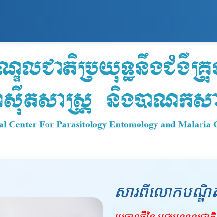
សារពីលោកបណ្ឌិត
ប្រធានថ្មីនៃ មជ្ឈមណ្ឌលជាតិប្