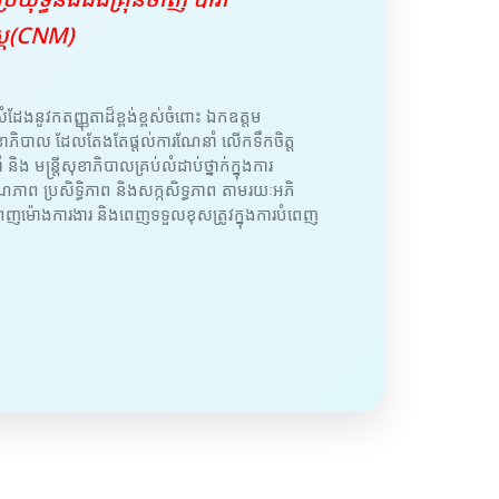
រ្ត(CNM)
ំដែងនូវកតញ្ញុតាដ៏ខ្ពង់ខ្ពស់ចំពោះ ឯកឧត្តម
សួងសុខាភិបាល ដែលតែងតែផ្តល់ការណែនាំ លើកទឹកចិត្ត
 និង មន្ត្រីសុខាភិបាលគ្រប់លំដាប់ថ្នាក់ក្នុងការ
ុណភាព ប្រសិទ្ធិភាព និងសក្កសិទ្ធភាព តាមរយៈអភិ
ម៉ោងការងារ និងពេញទទួលខុសត្រូវក្នុងការបំពេញ