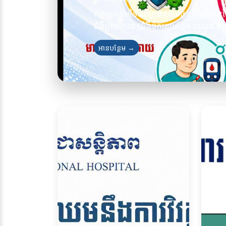
កត្តាប្រឈមនៃជំងឺគ្រុនឈាមធ្ងន់1. ស្ត្រីមាន
ជំងឺប្រចាំកាយ (ជំងឺទឹកនោមផ្អែម បេះដូង តម្រ
អានបន្ថែម →