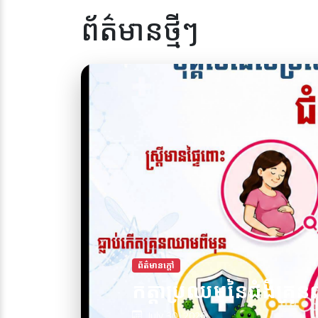
ព័ត៌មានថ្មីៗ
ព័ត៌មានក្តៅ
កត្តាប្រឈមនៃជំងឺគ្រុន
July 30, 2026