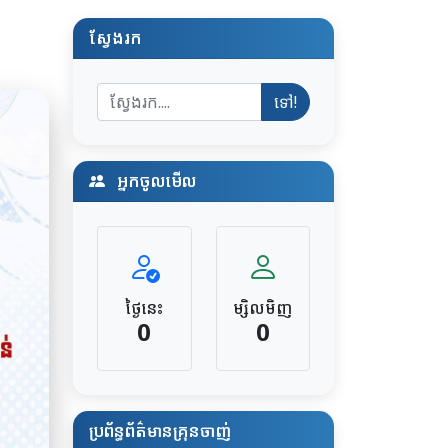
ស្វែងរក
ទៅ!
អ្នកចូលមើល
ថ្ងៃនេះ
ម្សិលមិញ
0
0
ប្រព័ន្ធព័ត៌មានគ្រុនចាញ់