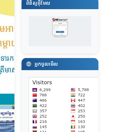
ពិនិត្យអ៊ីមែល
អ្នកចូលមើល