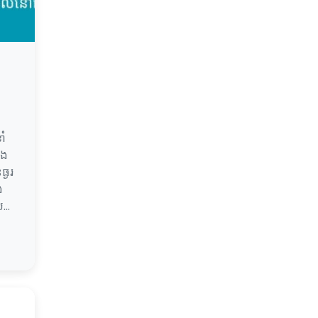
ាំ
ិង
ធ្ងរ
ង
...