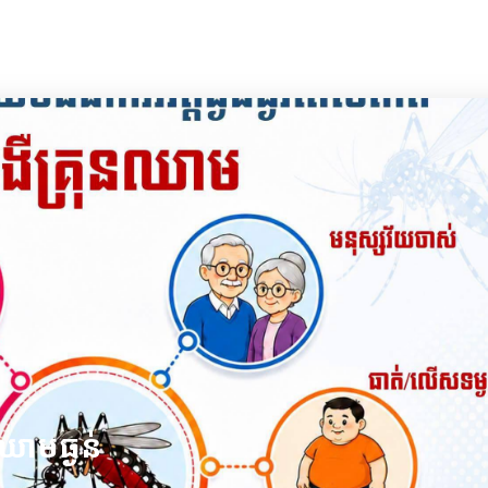
ឈាមធ្ងន់