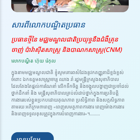
សារពីលោកបណ្ឌិតប្រធាន
ប្រធានថ្មីនៃ មជ្ឈមណ្ឌលជាតិប្រយុទ្ធនឹងជំងឺគ្រុន
ចាញ់ ប៉ារ៉ាស៊ីតសាស្ត្រ និងបាណកសាស្រ្ត(CNM)
លោកបណ្ឌិត ហ៊ុយ រ៉េកុល
ក្នុងនាមមជ្ឈមណ្ឌលជាតិ ខ្ញុំសូមគោរពសំដែងនូវកតញ្ញុតាដ៏ខ្ពង់ខ្ពស់
ចំពោះ ឯកឧត្តមសាស្ត្រាចារ្យ ឈាង រ៉ា រដ្ឋមន្ត្រីក្រសួងសុខាភិបាល
ដែលតែងតែផ្តល់ការណែនាំ លើកទឹកចិត្ត និងចង្អុលបង្ហាញជាប្រចាំដល់
ថ្នាក់ដឹកនាំ និង មន្ត្រីសុខាភិបាលគ្រប់លំដាប់ថ្នាក់ក្នុងការប្រតិបត្តិ
ការងាររបស់ខ្លួនប្រកបដោយគុណភាព ប្រសិទ្ធិភាព និងសក្កសិទ្ធភាព
តាមរយៈអភិក្រម៣ពេញ «ពេញសមត្ថភាពការងារ ពេញម៉ោងការងារ
និងពេញទទួលខុសត្រូវក្នុងការបំពេញការងារ»។........
អានបន្ថែម →