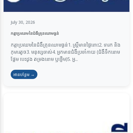
July 30, 2026
កត្តាប្រឈមនៃជំងឺគ្រុនឈាមធ្ងន់
កត្តាប្រឈមនៃជំងឺគ្រុនឈាមធ្ងន់1. ស្ត្រីមានផ្ទៃពោះ2. ទារក និង
កុមារតូច3. មនុស្សចាស់4. អ្នកមានជំងឺប្រចាំកាយ (ជំងឺទឹកនោម
ផ្អែម បេះដូង តម្រងនោម ឬថ្លើម)5. អ្ន...
អានបន្ថែម →