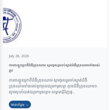
July 28, 2026
ការពារខ្លួនអ្នកពីជំងឺគ្រុនឈាម សូមចូលរួមទប់ស្កាត់ជំងឺគ្រុនឈាមទាំងអស់
គ្នា!
ការពារខ្លួនអ្នកពីជំងឺគ្រុនឈាម សូមចូលរួមទប់ស្កាត់ជំងឺ
គ្រុនឈាមទាំងអស់គ្នា!គ្មានជម្រកមូសខ្លា គ្មានជំងឺគ្រុនឈាម១.
សូមលុបបំបាត់ជម្រកមូសខ្លា៖ សម្អាតជុំវិញផ្...
អានបន្ថែម →