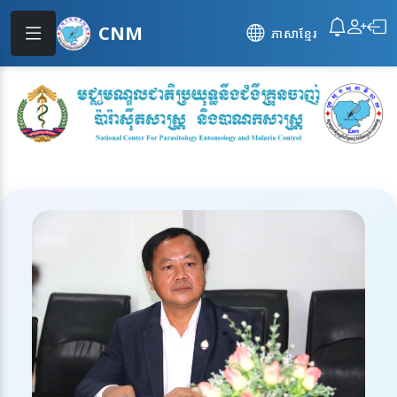
CNM
ភាសាខ្មែរ