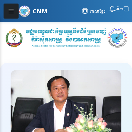
CNM
ភាសាខ្មែរ