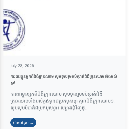
July 28, 2026
ការពារខ្លួនអ្នកពីជំងឺគ្រុនឈាម សូមចូលរួមទប់ស្កាត់ជំងឺគ្រុនឈាមទាំងអស់
គ្នា!
ការពារខ្លួនអ្នកពីជំងឺគ្រុនឈាម សូមចូលរួមទប់ស្កាត់ជំងឺ
គ្រុនឈាមទាំងអស់គ្នា!គ្មានជម្រកមូសខ្លា គ្មានជំងឺគ្រុនឈាម១.
សូមលុបបំបាត់ជម្រកមូសខ្លា៖ សម្អាតជុំវិញផ្...
អានបន្ថែម →