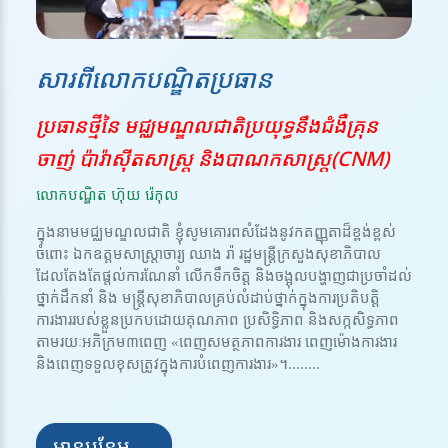
សារពីលោកបណ្ឌិតប្រធាន
ប្រធានថ្មីនៃ មជ្ឈមណ្ឌលជាតិប្រយុទ្ធនឹងជំងឺគ្រុន
ចាញ់ ប៉ារ៉ាស៊ីតសាស្ត្រ និងបាណកសាស្រ្ត(CNM)
លោកបណ្ឌិត ហ៊ុយ រ៉េកុល
ក្នុងនាមមជ្ឈមណ្ឌលជាតិ ខ្ញុំសូមគោរពសំដែងនូវកតញ្ញុតាដ៏ខ្ពង់ខ្ពស់
ចំពោះ ឯកឧត្តមសាស្ត្រាចារ្យ ឈាង រ៉ា រដ្ឋមន្ត្រីក្រសួងសុខាភិបាល
ដែលតែងតែផ្តល់ការណែនាំ លើកទឹកចិត្ត និងចង្អុលបង្ហាញជាប្រចាំដល់
ថ្នាក់ដឹកនាំ និង មន្ត្រីសុខាភិបាលគ្រប់លំដាប់ថ្នាក់ក្នុងការប្រតិបត្តិ
ការងាររបស់ខ្លួនប្រកបដោយគុណភាព ប្រសិទ្ធិភាព និងសក្កសិទ្ធភាព
តាមរយៈអភិក្រម៣ពេញ «ពេញសមត្ថភាពការងារ ពេញម៉ោងការងារ
និងពេញទទួលខុសត្រូវក្នុងការបំពេញការងារ»។........
អានបន្ថែម →