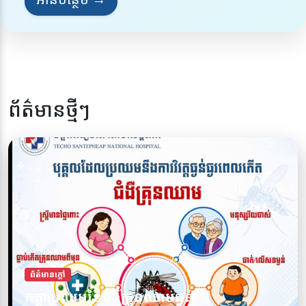
ព័ត៌មានថ្មីៗ
ព័ត៌មានក្តៅ
ការពារខ្លួនអ្នកពីជំងឺគ្រុនឈាម សូមចូលរួមទប់
ព័ត៌មានក្តៅ
កត្តាប្រឈមនៃជំងឺគ្រុនឈាមធ្ងន់
ស្កាត់ជំងឺគ្រុនឈាមទាំងអស់គ្នា!