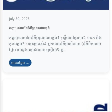
July 30, 2026
កត្តាប្រឈមនៃជំងឺគ្រុនឈាមធ្ងន់
កត្តាប្រឈមនៃជំងឺគ្រុនឈាមធ្ងន់1. ស្ត្រីមានផ្ទៃពោះ2. ទារក និង
កុមារតូច3. មនុស្សចាស់4. អ្នកមានជំងឺប្រចាំកាយ (ជំងឺទឹកនោម
ផ្អែម បេះដូង តម្រងនោម ឬថ្លើម)5. អ្ន...
អានបន្ថែម →