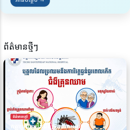
ព័ត៌មានថ្មីៗ
ព័ត៌មានក្តៅ
ការពារខ្លួនអ្នកពីជំងឺគ្រុនឈាម សូមចូលរួមទប់
ព័ត៌មានក្តៅ
កត្តាប្រឈមនៃជំងឺគ្រុនឈាមធ្ងន់
ស្កាត់ជំងឺគ្រុនឈាមទាំងអស់គ្នា!