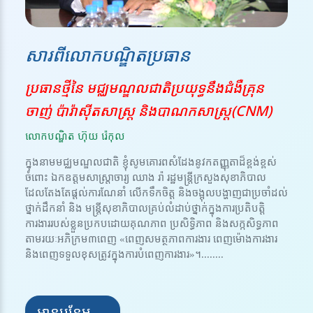
សារពីលោកបណ្ឌិតប្រធាន
ប្រធានថ្មីនៃ មជ្ឈមណ្ឌលជាតិប្រយុទ្ធនឹងជំងឺគ្រុន
ចាញ់ ប៉ារ៉ាស៊ីតសាស្ត្រ និងបាណកសាស្រ្ត(CNM)
លោកបណ្ឌិត ហ៊ុយ រ៉េកុល
ក្នុងនាមមជ្ឈមណ្ឌលជាតិ ខ្ញុំសូមគោរពសំដែងនូវកតញ្ញុតាដ៏ខ្ពង់ខ្ពស់
ចំពោះ ឯកឧត្តមសាស្ត្រាចារ្យ ឈាង រ៉ា រដ្ឋមន្ត្រីក្រសួងសុខាភិបាល
ដែលតែងតែផ្តល់ការណែនាំ លើកទឹកចិត្ត និងចង្អុលបង្ហាញជាប្រចាំដល់
ថ្នាក់ដឹកនាំ និង មន្ត្រីសុខាភិបាលគ្រប់លំដាប់ថ្នាក់ក្នុងការប្រតិបត្តិ
ការងាររបស់ខ្លួនប្រកបដោយគុណភាព ប្រសិទ្ធិភាព និងសក្កសិទ្ធភាព
តាមរយៈអភិក្រម៣ពេញ «ពេញសមត្ថភាពការងារ ពេញម៉ោងការងារ
និងពេញទទួលខុសត្រូវក្នុងការបំពេញការងារ»។........
អានបន្ថែម →