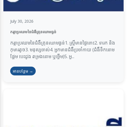
July 30, 2026
កត្តាប្រឈមនៃជំងឺគ្រុនឈាមធ្ងន់
កត្តាប្រឈមនៃជំងឺគ្រុនឈាមធ្ងន់1. ស្ត្រីមានផ្ទៃពោះ2. ទារក និង
កុមារតូច3. មនុស្សចាស់4. អ្នកមានជំងឺប្រចាំកាយ (ជំងឺទឹកនោម
ផ្អែម បេះដូង តម្រងនោម ឬថ្លើម)5. អ្ន...
អានបន្ថែម →