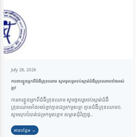
July 28, 2026
ការពារខ្លួនអ្នកពីជំងឺគ្រុនឈាម សូមចូលរួមទប់ស្កាត់ជំងឺគ្រុនឈាមទាំងអស់
គ្នា!
ការពារខ្លួនអ្នកពីជំងឺគ្រុនឈាម សូមចូលរួមទប់ស្កាត់ជំងឺ
គ្រុនឈាមទាំងអស់គ្នា!គ្មានជម្រកមូសខ្លា គ្មានជំងឺគ្រុនឈាម១.
សូមលុបបំបាត់ជម្រកមូសខ្លា៖ សម្អាតជុំវិញផ្...
អានបន្ថែម →