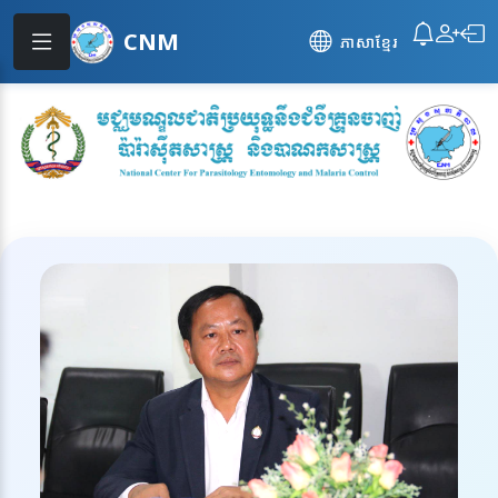
CNM
ភាសាខ្មែរ